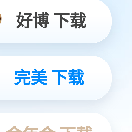
地落户合肥，开启了合肥市发力信创
金字招牌数码已与多家本地生态
21全国算力聚能之旅第一阶段在合肥圆
、共享、繁荣智算新时代！