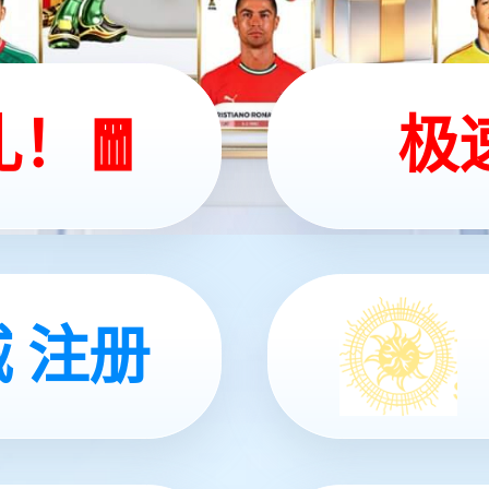
金字招牌数码推进信创业务发展的过程中，始终坚持生态协同和价值共赢。本次活动现场，众多领
业发展。
央广网
“智”同道“合” 合肥发力信创产业新征程