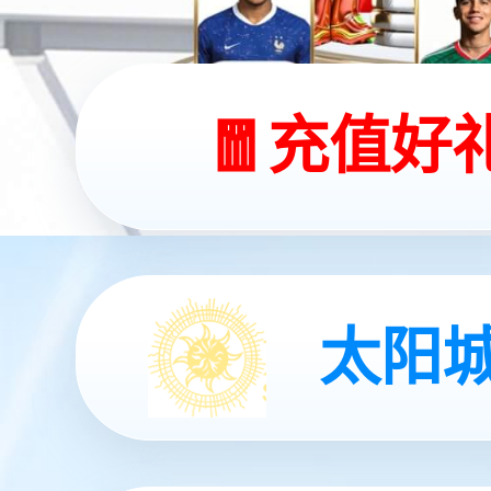
在今年会jinnianhui
讨如何培育产业生态，助力产