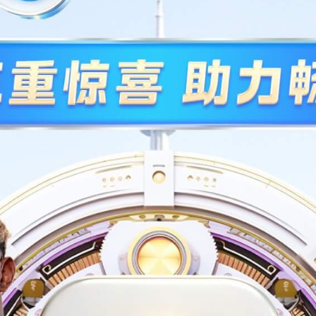
测试项目
据科技驱动行业应用的创新者，业务是利用机器学
，揭示出数据背后的规律，帮助企业提升效
。其自主研发的先知平台是企业级AI生产服务赋