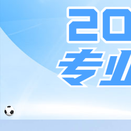
首页
关于我们
新闻
互联网
INDUSTRY APPLICATION
行业应用
互联网