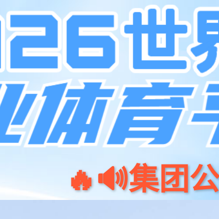
中心
产品
服务
生态合作
行业应用
认证培训
联系我们