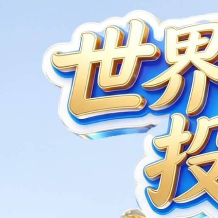
金融
运营商
互联网
能源