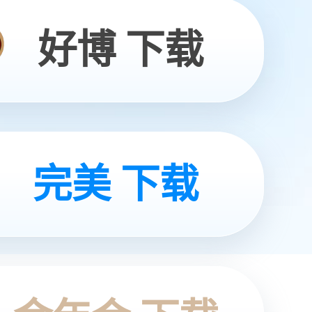
客户服务热线
7X24小时服务热线
400-775-8258
终端产品24小时服务热线
400-775-8258
公司地址
广州市白云区上下九街4号数码科技广场