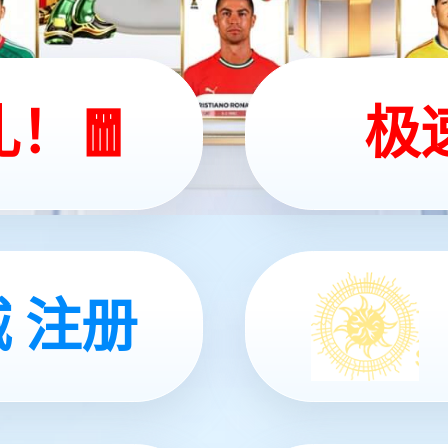
采入围项目
称预计到2030年——也即10年内，百度智能云服务
足各行各业产业智能化升级中对高性能计算的需