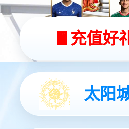
2020百度国产服务器集
在2020世界人工智能大会（WAIC）上，百度宣
器台数超过500万台。这一投入将更好地满
求，为智能经济发展提供算力底座支撑。
查看详情